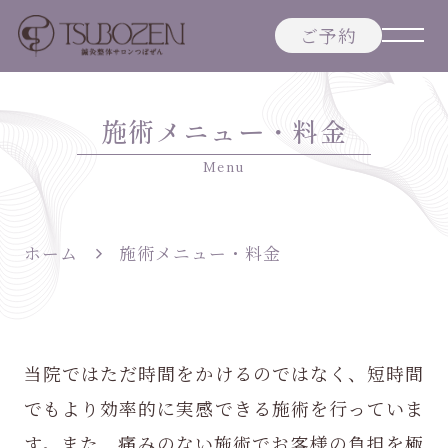
ご予約
鍼灸整体サロ
施術メニュー・料金
ンつぼぜん |
Menu
鹿児島市の鍼
灸・整体
ホーム
施術メニュー・料金
当院ではただ時間をかけるのではなく、短時間
でもより効率的に実感できる施術を行っていま
す。
また、痛みのない施術でお客様の負担を極