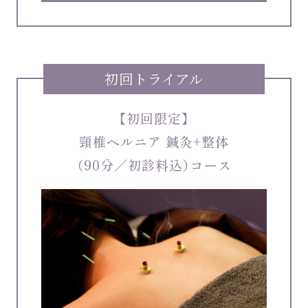
初回トライアル
【初回限定】
頸椎ヘルニア 鍼灸+整体
（90分／初診料込）コース